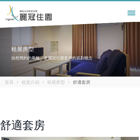
Tog
navi
租屋房型
自然簡約的風格，是麗冠住園套房的規劃概念
首頁
租賃介紹
租屋房型
舒適套房
舒適套房