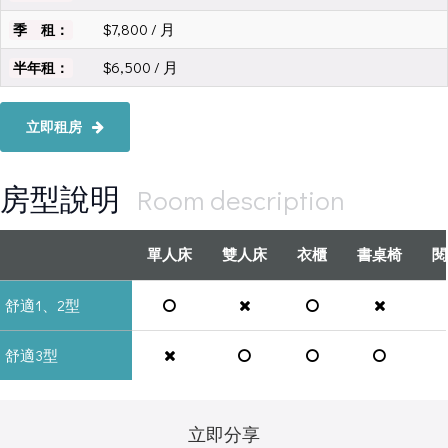
$7,800 / 月
季 租：
$6,500 / 月
半年租：
立即租房
房型說明
Room description
單人床
雙人床
衣櫃
書桌椅
閱
舒適1、2型
舒適3型
立即分享