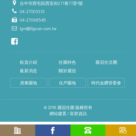
台中市西屯區西安街277巷77弄1號
04-27003333
04-27068545
lgrd@liguan.com.tw
租賃介紹
住園特色
麗冠生活圈
最新消息
關於麗冠
房東園地
住戶園地
時代金鑽管委會
© 2018 麗冠住園 版權所有
網站建置 /
富群資訊