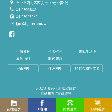
台中市西屯區西安街277巷77弄1號
04-27003333
04-27068545
lgrd@liguan.com.tw
租賃介紹
住園特色
麗冠生活圈
最新消息
關於麗冠
房東園地
住戶園地
時代金鑽管委會
© 2018 麗冠住園 版權所有
網站建置 /
富群資訊
前往租房
FB客服
與我連繫
預約看房