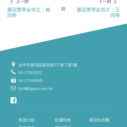
上一則
下一則
麗冠獎學金得主：賴
麗冠獎學金得主：王
同學
同學
台中市西屯區西安街277巷77弄1號
04-27003333
04-27068545
lgrd@liguan.com.tw
租賃介紹
住園特色
麗冠生活圈