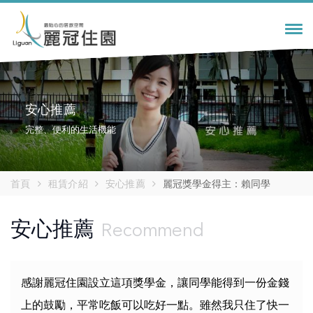
Tog
navi
安心推薦
完整、便利的生活機能
首頁
租賃介紹
安心推薦
麗冠獎學金得主：賴同學
安心推薦
Recommend
感謝麗冠住園設立這項獎學金，讓同學能得到一份金錢
上的鼓勵，平常吃飯可以吃好一點。雖然我只住了快一